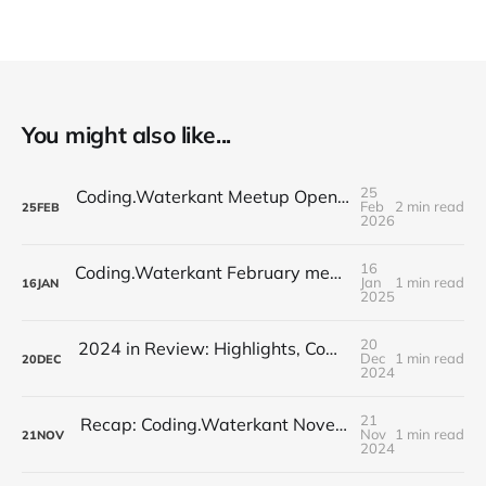
You might also like...
25
Coding.Waterkant Meetup OpenClaw // Job @opencampus
Feb
2 min read
25
FEB
2026
16
Coding.Waterkant February meetup: Identifying Toxic Commits // Auto-Documentation for Repositories
Jan
1 min read
16
JAN
2025
20
2024 in Review: Highlights, Community, and a Festive Farewell
Dec
1 min read
20
DEC
2024
21
Recap: Coding.Waterkant November Meetup – AI Frontiers
Nov
1 min read
21
NOV
2024