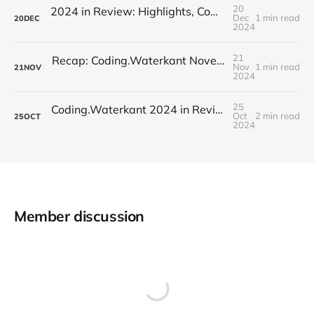
20
2024 in Review: Highlights, Community, and a Festive Farewell
Dec
1 min read
20
DEC
2024
21
Recap: Coding.Waterkant November Meetup – AI Frontiers
Nov
1 min read
21
NOV
2024
25
Coding.Waterkant 2024 in Review: Schuhmann's AI Innovation Kickoff
Oct
2 min read
25
OCT
2024
Member discussion