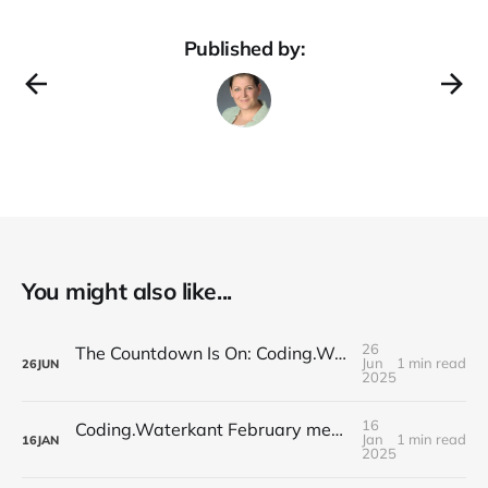
Published by:
You might also like...
26
The Countdown Is On: Coding.Waterkant 2025 Is About to Begin
Jun
1 min read
26
JUN
2025
16
Coding.Waterkant February meetup: Identifying Toxic Commits // Auto-Documentation for Repositories
Jan
1 min read
16
JAN
2025