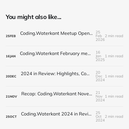
You might also like...
25
Coding.Waterkant Meetup OpenClaw // Job @opencampus
Feb
2 min read
25
FEB
2026
16
Coding.Waterkant February meetup: Identifying Toxic Commits // Auto-Documentation for Repositories
Jan
1 min read
16
JAN
2025
20
2024 in Review: Highlights, Community, and a Festive Farewell
Dec
1 min read
20
DEC
2024
21
Recap: Coding.Waterkant November Meetup – AI Frontiers
Nov
1 min read
21
NOV
2024
25
Coding.Waterkant 2024 in Review: Schuhmann's AI Innovation Kickoff
Oct
2 min read
25
OCT
2024