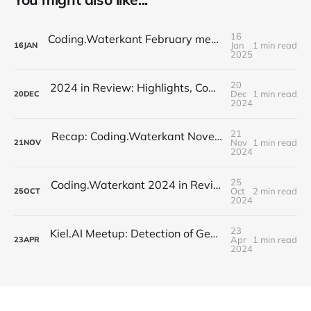
16
Coding.Waterkant February meetup: Identifying Toxic Commits // Auto-Documentation for Repositories
Jan
1 min read
16
JAN
2025
20
2024 in Review: Highlights, Community, and a Festive Farewell
Dec
1 min read
20
DEC
2024
21
Recap: Coding.Waterkant November Meetup – AI Frontiers
Nov
1 min read
21
NOV
2024
25
Coding.Waterkant 2024 in Review: Schuhmann's AI Innovation Kickoff
Oct
2 min read
25
OCT
2024
23
Kiel.AI Meetup: Detection of Generated Texts // Getting Actionable Insights for Market Research
Apr
1 min read
23
APR
2024