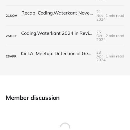
21
Recap: Coding.Waterkant November Meetup – AI Frontiers
Nov
1 min read
21
NOV
2024
25
Coding.Waterkant 2024 in Review: Schuhmann's AI Innovation Kickoff
Oct
2 min read
25
OCT
2024
23
Kiel.AI Meetup: Detection of Generated Texts // Getting Actionable Insights for Market Research
Apr
1 min read
23
APR
2024
Member discussion