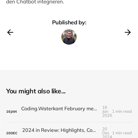
den Chatbot integrieren.
Published by:
You might also like...
16
Coding.Waterkant February meetup: Identifying Toxic Commits // Auto-Documentation for Repositories
Jan
1 min read
16
JAN
2025
20
2024 in Review: Highlights, Community, and a Festive Farewell
Dec
1 min read
20
DEC
2024